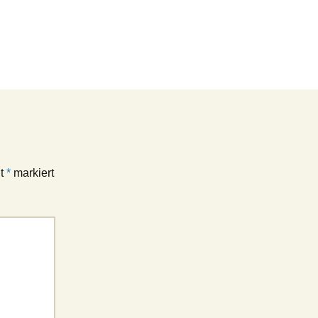
it
*
markiert