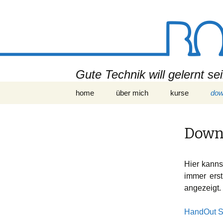
Gute Technik will gelernt s
Zum
home
über mich
kurse
dow
Inhalt
springen
Down
Hier kanns
immer ers
angezeigt.
HandOut 